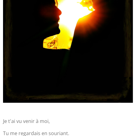
Je t'ai vu venir à moi,
Tu me regardais en souriant.