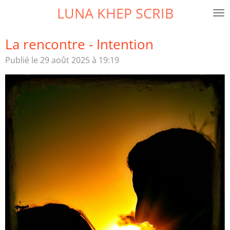
LUNA KHEP SCRIB
Passer
au
contenu
La rencontre - Intention
principal
Publié le 29 août 2025 à 19:19