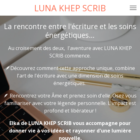
LUNA KHEP SCRIB
Passer
au
contenu
La rencontre entre l'écriture et les soins
principal
énergétiques…
Au croisement des deux, l'aventure avec LUNA KHEP
SCRIB commence.
🪶Découvrez comment cette approche unique, combine
l'art de l'écriture avec une dimension de soins
énergétiques.
🪶 Rencontrez votre Âme et prenez soin d'elle. Osez vous
familiariser avec votre légende personnelle. L'impact est
profond et libérateur !
Elka de LUNA KHEP SCRIB vous accompagne pour
donner vie à vos idées et rayonner d'une lumière
nouvelle.