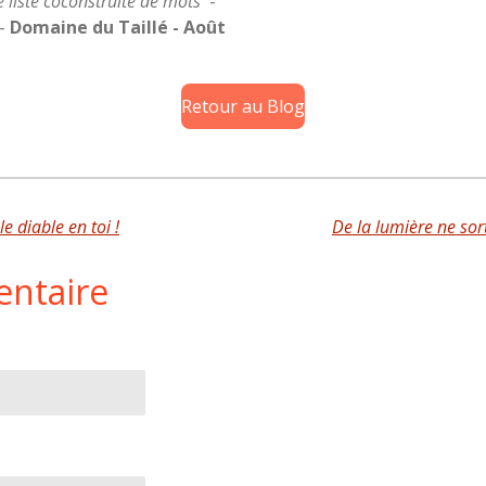
ne liste coconstruite de mots
-
-
Domaine du Taillé - Août
Retour au Blog
le diable en toi !
De la lumière ne sort
entaire