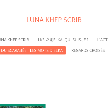
LUNA KHEP SCRIB
UNA KHEP SCRIB
LKS 🔎🪲ELKA...QUI SUIS-JE ?
L'ACT
E DU SCARABÉE - LES MOTS D'ELKA
REGARDS CROISÉS
6