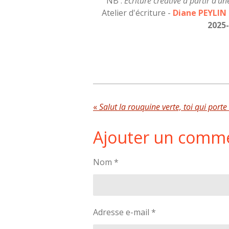
NB :
Ecriture créative à partir d'u
Atelier d'écriture -
Diane PEYLIN
2025-
«
Salut la rouquine verte, toi qui porte 
Ajouter un comm
Nom *
Adresse e-mail *